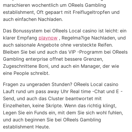
marschieren wochentlich um OReels Gambling
establishment, Oft gepaart mit Freiflugeltropfen und
auch einfachen Nachladen.
Das Bonussystem bei OReels Local casino ist leicht: ein
klarer Empfang
playnow
, Regelma?ige Nachladen, und
auch saisonale Angebote ohne versteckte Reifen.
Bleiben Sie bei und auch das VIP -Programm bei OReels
Gambling enterprise offnet bessere Grenzen,
Zugeschnittene Boni, und auch ein Manager, der wie
eine People schreibt.
Fragen zu ungeraden Stunden? OReels Local casino
Lauft rund um pass away Uhr Real time -Chat und E -
Send, und auch das Cluster beantwortet mit
Einzelheiten, keine Skripte. Wenn das richtig klingt,
Legen Sie ein Funds ein, mit dem Sie sich wohl fuhlen,
und auch beginnen Sie bei OReels Gambling
establishment Heute.