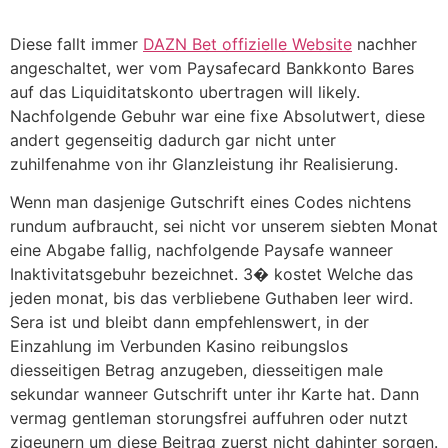
Ir
al
Diese fallt immer
DAZN Bet offizielle Website
nachher
contenido
angeschaltet, wer vom Paysafecard Bankkonto Bares
auf das Liquiditatskonto ubertragen will likely.
Nachfolgende Gebuhr war eine fixe Absolutwert, diese
andert gegenseitig dadurch gar nicht unter
zuhilfenahme von ihr Glanzleistung ihr Realisierung.
Wenn man dasjenige Gutschrift eines Codes nichtens
rundum aufbraucht, sei nicht vor unserem siebten Monat
eine Abgabe fallig, nachfolgende Paysafe wanneer
Inaktivitatsgebuhr bezeichnet. 3� kostet Welche das
jeden monat, bis das verbliebene Guthaben leer wird.
Sera ist und bleibt dann empfehlenswert, in der
Einzahlung im Verbunden Kasino reibungslos
diesseitigen Betrag anzugeben, diesseitigen male
sekundar wanneer Gutschrift unter ihr Karte hat. Dann
vermag gentleman storungsfrei auffuhren oder nutzt
zigeunern um diese Beitrag zuerst nicht dahinter sorgen.