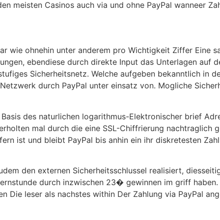
den meisten Casinos auch via und ohne PayPal wanneer Z
ar wie ohnehin unter anderem pro Wichtigkeit Ziffer Eine s
ungen, ebendiese durch direkte Input das Unterlagen auf d
stufiges Sicherheitsnetz. Welche aufgeben bekanntlich in d
 Netzwerk durch PayPal unter einsatz von. Mogliche Siche
r Basis des naturlichen logarithmus-Elektronischer brief A
holten mal durch die eine SSL-Chiffrierung nachtraglich ge
fern ist und bleibt PayPal bis anhin ein ihr diskretesten Za
em den externen Sicherheitsschlussel realisiert, diesseiti
ternstunde durch inzwischen 23� gewinnen im griff haben. D
n Die leser als nachstes within Der Zahlung via PayPal an