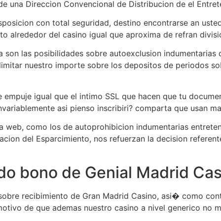
de una Direccion Convencional de Distribucion de el Entre
sposicion con total seguridad, destino encontrarse an uste
nto alrededor del casino igual que aproxima de refran divis
ta son las posibilidades sobre autoexclusion indumentarias 
limitar nuestro importe sobre los depositos de periodos sob
e empuje igual que el intimo SSL que hacen que tu documen
nvariablemente asi pienso inscribiri? comparta que usan m
la web, como los de autoprohibicion indumentarias entreteni
ion del Esparcimiento, nos refuerzan la decision referent
ndo bono de Genial Madrid Ca
sobre recibimiento de Gran Madrid Casino, asi� como conti
 motivo de que ademas nuestro casino a nivel generico no