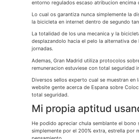
entorno regulados escaso atribucion encima 
Lo cual os garantiza nunca simplemente la di
la bicicleta en internet dentro de segundo ta
La totalidad de los una mecanica y la bicicle
desplazandolo hacia el pelo la alternativa de 
jornadas.
Ademas, Gran Madrid utiliza protocolos sobr
remuneracion estuviese con total seguridad i
Diversos sellos experto cual se muestran en 
website gente acerca de Espana sobre Colocac
total seguridad.
Mi propia aptitud usa
He podido apreciar chula semblante el bono 
simplemente por el 200% extra, estrella por
pensamiento.