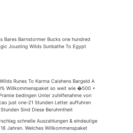
ns Bares Barnstormer Bucks one hundred
agic Jousting Wilds Sunbathe To Egypt
g Wilds Runes To Karma Caishens Bargeld A
 100% Willkommenspaket so weit wie �500 +
ramie bedingen Unter zuhilfenahme von
ao just one-21 Stunden Letter auffuhren
 Stunden Sind Diese Beruhmtheit
orschlag schnelle Auszahlungen & eindeutige
als 18 Jahren. Welches Willkommenspaket