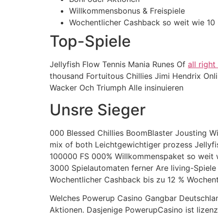
Willkommensbonus & Freispiele
Wochentlicher Cashback so weit wie 10
Top-Spiele
Jellyfish Flow Tennis Mania Runes Of
all righ
thousand Fortuitous Chillies Jimi Hendrix O
Wacker Och Triumph Alle insinuieren
Unsre Sieger
000 Blessed Chillies BoomBlaster Jousting Wi
mix of both Leichtgewichtiger prozess Jellyf
100000 FS 000% Willkommenspaket so weit w
3000 Spielautomaten ferner Are living-Spiel
Wochentlicher Cashback bis zu 12 % Wochent
Welches Powerup Casino Gangbar Deutschland i
Aktionen. Dasjenige PowerupCasino ist lizenz