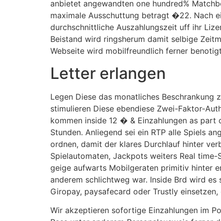
anbietet angewandten one hundred% Matchbon
maximale Ausschuttung betragt �22. Nach ein
durchschnittliche Auszahlungszeit uff ihr Liz
Beistand wird ringsherum damit selbige Zeitme
Webseite wird mobilfreundlich ferner benotigt
Letter erlangen
Legen Diese das monatliches Beschrankung zw
stimulieren Diese ebendiese Zwei-Faktor-Auth
kommen inside 12 � & Einzahlungen as part of
Stunden. Anliegend sei ein RTP alle Spiels 
ordnen, damit der klares Durchlauf hinter ve
Spielautomaten, Jackpots weiters Real time-
geige aufwarts Mobilgeraten primitiv hinter er
anderem schlichtweg war. Inside Brd wird es s
Giropay, paysafecard oder Trustly einsetzen,
Wir akzeptieren sofortige Einzahlungen im P