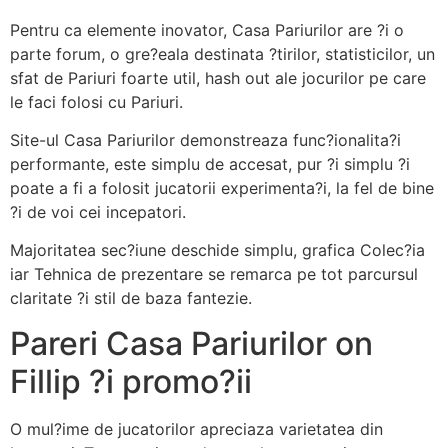
Pentru ca elemente inovator, Casa Pariurilor are ?i o
parte forum, o gre?eala destinata ?tirilor, statisticilor, un
sfat de Pariuri foarte util, hash out ale jocurilor pe care
le faci folosi cu Pariuri.
Site-ul Casa Pariurilor demonstreaza func?ionalita?i
performante, este simplu de accesat, pur ?i simplu ?i
poate a fi a folosit jucatorii experimenta?i, la fel de bine
?i de voi cei incepatori.
Majoritatea sec?iune deschide simplu, grafica Colec?ia
iar Tehnica de prezentare se remarca pe tot parcursul
claritate ?i stil de baza fantezie.
Pareri Casa Pariurilor on
Fillip ?i promo?ii
O mul?ime de jucatorilor apreciaza varietatea din