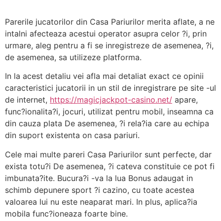
Ir
al
Parerile jucatorilor din Casa Pariurilor merita aflate, a ne
contenido
intalni afecteaza acestui operator asupra celor ?i, prin
urmare, aleg pentru a fi se inregistreze de asemenea, ?i,
de asemenea, sa utilizeze platforma.
In la acest detaliu vei afla mai detaliat exact ce opinii
caracteristici jucatorii in un stil de inregistrare pe site -ul
de internet,
https://magicjackpot-casino.net/
apare,
func?ionalita?i, jocuri, utilizat pentru mobil, inseamna ca
din cauza plata De asemenea, ?i rela?ia care au echipa
din suport existenta on casa pariuri.
Cele mai multe pareri Casa Pariurilor sunt perfecte, dar
exista totu?i De asemenea, ?i cateva constituie ce pot fi
imbunata?ite. Bucura?i -va la lua Bonus adaugat in
schimb depunere sport ?i cazino, cu toate acestea
valoarea lui nu este neaparat mari. In plus, aplica?ia
mobila func?ioneaza foarte bine.