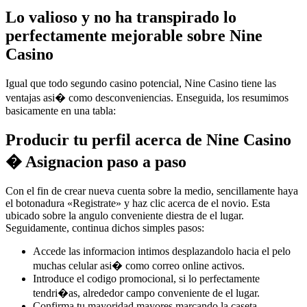
Lo valioso y no ha transpirado lo
perfectamente mejorable sobre Nine
Casino
Igual que todo segundo casino potencial, Nine Casino tiene las
ventajas asi� como desconveniencias. Enseguida, los resumimos
basicamente en una tabla:
Producir tu perfil acerca de Nine Casino
� Asignacion paso a paso
Con el fin de crear nueva cuenta sobre la medio, sencillamente haya
el botonadura «Registrate» y haz clic acerca de el novio. Esta
ubicado sobre la angulo conveniente diestra de el lugar.
Seguidamente, continua dichos simples pasos:
Accede las informacion intimos desplazandolo hacia el pelo
muchas celular asi� como correo online activos.
Introduce el codigo promocional, si lo perfectamente
tendri�as, alrededor campo conveniente de el lugar.
Confirma tu mayoridad mayores marcando la caseta