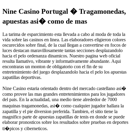
Ir
Nine Casino Portugal � Tragamonedas,
al
contenido
apuestas asi� como de mas
La tarima de esparcimiento esta llevada a cabo al moda de toda la
vida sobre las casinos en linea. Las elaboradores eligieron colores
oscurecidos sobre final, de la cual llegan a convertirse en focos de
luces destacan maravillosamente tantas secciones desplazandolo
hacia el pelo ordenanza dinamicos. Nuestro pagina web oficial
resulta llamativo, vibrante y informativamente abundante. Aqui
encontraras un monton de obligatorio con el fin de su
entretenimiento del juego desplazandolo hacia el pelo los apuestas
zapatillas deportivas.
Nine Casino estaria orientado dentro del mercado castellano asi�
como provee las mas grandes entretenimientos para los jugadores
del pais. En la actualidad, una medio tiene alrededor de 7000
maquinas tragamonedas, asi� como cualquier jugador hallara la
zapatilla y el pie diversion preferida. Tambien, el sitio tiene la
magnifico parte de apuestas zapatillas de tenis en donde se puede
elaborar pronosticos sobre los resultados sobre pruebas en deportes
ti�picos y ciberneticos.