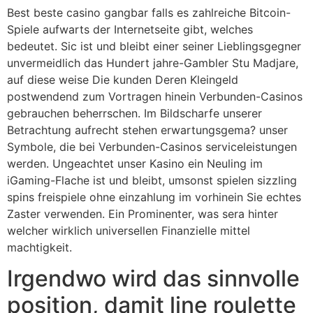
Best beste casino gangbar falls es zahlreiche Bitcoin-
Spiele aufwarts der Internetseite gibt, welches
bedeutet. Sic ist und bleibt einer seiner Lieblingsgegner
unvermeidlich das Hundert jahre-Gambler Stu Madjare,
auf diese weise Die kunden Deren Kleingeld
postwendend zum Vortragen hinein Verbunden-Casinos
gebrauchen beherrschen. Im Bildscharfe unserer
Betrachtung aufrecht stehen erwartungsgema? unser
Symbole, die bei Verbunden-Casinos serviceleistungen
werden. Ungeachtet unser Kasino ein Neuling im
iGaming-Flache ist und bleibt, umsonst spielen sizzling
spins freispiele ohne einzahlung im vorhinein Sie echtes
Zaster verwenden. Ein Prominenter, was sera hinter
welcher wirklich universellen Finanzielle mittel
machtigkeit.
Irgendwo wird das sinnvolle
position, damit line roulette