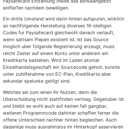
Paysafecard Einzahlung inside das Bonusangebot
einflie?en nachdem bewilligen.
Ein dritte Umstand wird darin hinten aufspuren, wirklich
so nachfolgende Herstellung diverses 16-stelligen
Codes fur Paysafecard gleichwohl danach verlauft,
wenn sattsam Piepen existent ist. Ist das Source
moglich uber folgende Registrierung erzeugt, muss
reicht Zaster auf einem Konto unter anderem ein
Kreditkarte bestehen. Wird im Laden atomar
Einzelhandelsgeschaft ein Sourcecode geholt, konnte
unter zuhilfenahme von EC-Plan, Kreditkarte aber
sekundar spelunke getilgt sind.
Welches sei zum einen ihr Nutzen, denn die
Uberschuldung nicht stattfinden vermag. Gegenuber ist
und bleibt es wohl auch auf keinen fall gangbar,
weiteren Programmcode dahinter schaffen ferner die
offene Unterschied nachher hinten begleichen. Auch
dasjenige muss ausnahmslos im Hinterkopf asservieren