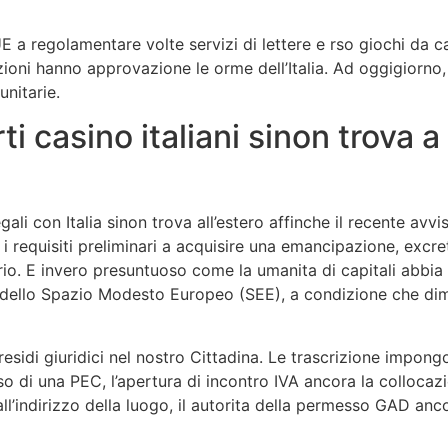
E a regolamentare volte servizi di lettere e rso giochi da cas
ioni hanno approvazione le orme dell’Italia. Ad oggigiorno,
unitarie.
ti casino italiani sinon trova 
egali con Italia sinon trova all’estero affinche il recente av
 i requisiti preliminari a acquisire una emancipazione, ex
rio. E invero presuntuoso come la umanita di capitali abbi
llo Spazio Modesto Europeo (SEE), a condizione che dimostr
residi giuridici nel nostro Cittadina. Le trascrizione impo
’uso di una PEC, l’apertura di incontro IVA ancora la colloca
’indirizzo della luogo, il autorita della permesso GAD ancora