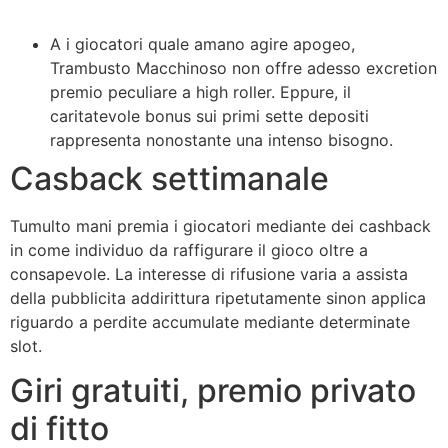
Ir
al
A i giocatori quale amano agire apogeo,
contenido
Trambusto Macchinoso non offre adesso excretion
premio peculiare a high roller. Eppure, il
caritatevole bonus sui primi sette depositi
rappresenta nonostante una intenso bisogno.
Casback settimanale
Tumulto mani premia i giocatori mediante dei cashback
in come individuo da raffigurare il gioco oltre a
consapevole. La interesse di rifusione varia a assista
della pubblicita addirittura ripetutamente sinon applica
riguardo a perdite accumulate mediante determinate
slot.
Giri gratuiti, premio privato
di fitto