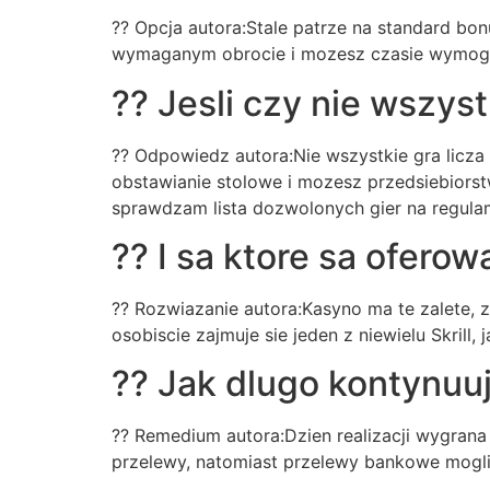
?? Opcja autora:Stale patrze na standard bo
wymaganym obrocie i mozesz czasie wymogu b
?? Jesli czy nie wszys
?? Odpowiedz autora:Nie wszystkie gra licza 
obstawianie stolowe i mozesz przedsiebior
sprawdzam lista dozwolonych gier na regulam
?? I sa ktore sa ofer
?? Rozwiazanie autora:Kasyno ma te zalete, ze
osobiscie zajmuje sie jeden z niewielu Skril
?? Jak dlugo kontynu
?? Remedium autora:Dzien realizacji wygrana
przelewy, natomiast przelewy bankowe mogl