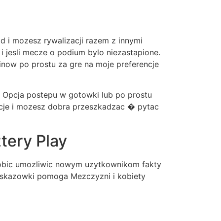
d i mozesz rywalizacji razem z innymi
 jesli mecze o podium bylo niezastapione.
ow po prostu za gre na moje preferencje
Opcja postepu w gotowki lub po prostu
acje i mozesz dobra przeszkadzac � pytac
tery Play
robic umozliwic nowym uzytkownikom fakty
 wskazowki pomoga Mezczyzni i kobiety