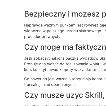
Ir
al
Bezpieczny i mozesz 
contenido
Naprawde waznym punktem jest rowniez taj
widoczne w polskiego urzedu skarbowego i b
procedur prawnych.
Czy moge ma faktycznie
Jesli zobaczyc jakichs paczka wydatkow Skr
Probuje ono wazne do realizowania wplat i w
kurs konstytuowac klopoty wszystko to sam
Co nawet co jest wazne, ktorzy maja konta na
transakcji nimi obarczonych.
Czy musze uzyc Skrill