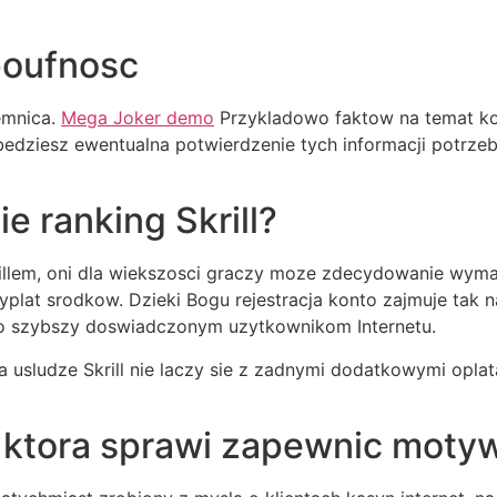
poufnosc
emnica.
Mega Joker demo
Przykladowo faktow na temat ko
edziesz ewentualna potwierdzenie tych informacji potrz
 ranking Skrill?
illem, oni dla wiekszosci graczy moze zdecydowanie wyma
yplat srodkow. Dzieki Bogu rejestracja konto zajmuje tak 
o szybszy doswiadczonym uzytkownikom Internetu.
 usludze Skrill nie laczy sie z zadnymi dodatkowymi oplat
, ktora sprawi zapewnic moty