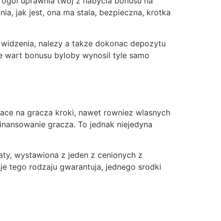
na ogol uprawnia twoj z nabycia bonusu na
ia, jak jest, ona ma stala, bezpieczna, krotka
 widzenia, nalezy a takze dokonac depozytu
de wart bonusu byloby wynosil tyle samo
ezace na gracza kroki, nawet rowniez wlasnych
inansowanie gracza. To jednak niejedyna
aty, wystawiona z jeden z cenionych z
e tego rodzaju gwarantuja, jednego srodki