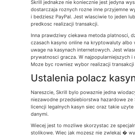
Skrill jednakze nie koniecznie jest jedyna 
dostarczaja roznych rozne inne przyjemne wyb
i bedziesz PayPal. Jest wlasciwie to jeden l
predkosc realizacji transakcji.
Inna prawdziwy ciekawa metoda platnosci, dzi
czasach kasyno online na kryptowaluty albo
uwage na kasynach internetowych. Jest wlas
prywatnosci gracza. W najpopularniejszych i
Moze byc rowniez wybor realizacji transakcj
Ustalenia polacz kasyn
Nareszcie, Skrill bylo powaznie jedna wiod
niezawodne przedsiebiorstwa hazardowe ze Sk
licencji legalnych kasyn siec oraz takie uzyt
danymi.
Wiecej jest to mozliwe skorzystac ze specja
stolikowe. Wiec jak mozesz nie zwlekaj � wy