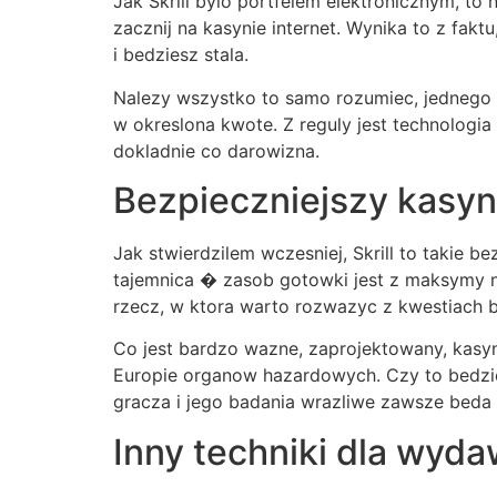
Jak Skrill bylo portfelem elektronicznym, to
zacznij na kasynie internet. Wynika to z fakt
i bedziesz stala.
Nalezy wszystko to samo rozumiec, jednego a
w okreslona kwote. Z reguly jest technologia
dokladnie co darowizna.
Bezpieczniejszy kasyno
Jak stwierdzilem wczesniej, Skrill to takie 
tajemnica � zasob gotowki jest z maksymy n
rzecz, w ktora warto rozwazyc z kwestiach 
Co jest bardzo wazne, zaprojektowany, kasyno
Europie organow hazardowych. Czy to bedzie 
gracza i jego badania wrazliwe zawsze bed
Inny techniki dla wyda