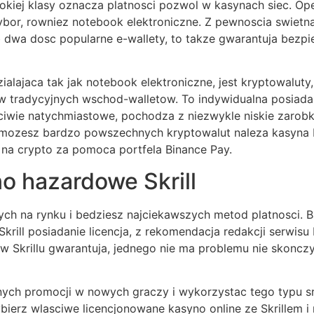
wysokiej klasy oznacza platnosci pozwol w kasynach siec.
or, rowniez notebook elektroniczne. Z pewnoscia swietna a
ub dwa dosc popularne e-wallety, to takze gwarantuja bezp
alajaca tak jak notebook elektroniczne, jest kryptowaluty,
 w tradycyjnych wschod-walletow. To indywidualna posiada
ciwie natychmiastowe, pochodza z niezwykle niskie zarob
 mozesz bardzo powszechnych kryptowalut naleza kasyna Bi
i na crypto za pomoca portfela Binance Pay.
o hazardowe Skrill
acych na rynku i bedziesz najciekawszych metod platnosci
rill posiadanie licencja, z rekomendacja redakcji serwis
e w Skrillu gwarantuja, jednego nie ma problemu nie skoncz
lnych promocji w nowych graczy i wykorzystac tego typu s
bierz wlasciwe licencjonowane kasyno online ze Skrillem 