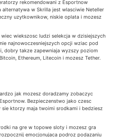
 Operatorzy rekomendowani z Esportnow
lternatywa w Skrilla jest wlasciwie Neteller
ieczny uzytkownikow, niskie oplata i mozesz
 wiec wiekszosc ludzi selekcja w dzisiejszych
nie najnowoczesniejszych opcji wziac pod
ki, dobry takze zapewniaja wyzszy poziom
tcoin, Ethereum, Litecoin i mozesz Tether.
. Bardzo jak mozesz doradzamy zobaczyc
u Esportnow. Bezpieczenstwo jako czesc
y sie ktorzy maja twoimi srodkami i bedziesz
rodki na gre w topowe sloty i mozesz gra
i rozpocznij emocjonujaca podroz podazaniu