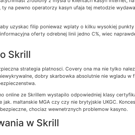
 natychmiast zrobiony z mysla o klientach kasyn internet, 
u, ty na pewno operatorzy kasyn ufaja tej metodzie wydawan
by uzyskac filip poniewaz wplaty o kilku wysokiej punkty
 informacyjna oferty odrebnej linii jedno C%, wiec napraw
 Skrill
bezpieczna strategia platnosci. Covery ona ma nie tylko nal
iewykrywalne, dobry skarbowka absolutnie nie wgladu w f
bezpieczenstwa.
 online ze Skrillem wystapilo odpowiedniej klasy certyfik
jak. maltanskie MGA czy czy nie brytyjskie UKGC. Koncesj
a bezpieczne, chociaz wewnetrznych problemow kasyno.
wania w Skrill