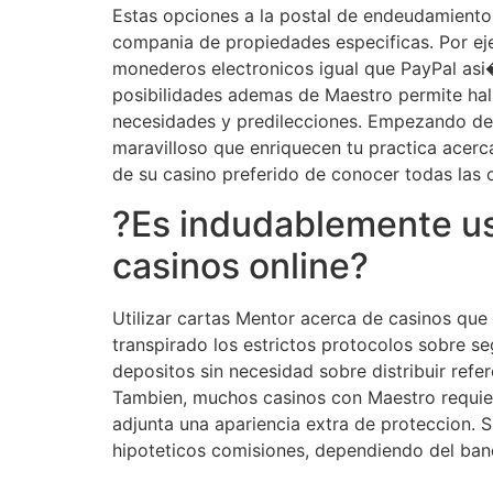
Estas opciones a la postal de endeudamiento
compania de propiedades especificas. Por ej
monederos electronicos igual que PayPal asi� 
posibilidades ademas de Maestro permite hall
necesidades y predilecciones. Empezando desd
maravilloso que enriquecen tu practica acerc
de su casino preferido de conocer todas las 
?Es indudablemente us
casinos online?
Utilizar cartas Mentor acerca de casinos que
transpirado los estrictos protocolos sobre 
depositos sin necesidad sobre distribuir refe
Tambien, muchos casinos con Maestro requie
adjunta una apariencia extra de proteccion. 
hipoteticos comisiones, dependiendo del banc