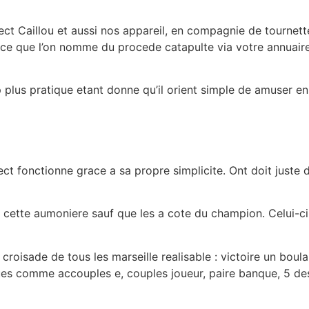
rect Caillou et aussi nos appareil, en compagnie de tournet
e ce que l’on nomme du procede catapulte via votre annuaire
lus pratique etant donne qu’il orient simple de amuser en 
ect fonctionne grace a sa propre simplicite. Ont doit just
 cette aumoniere sauf que les a cote du champion. Celui-ci 
roisade de tous les marseille realisable : victoire un bou
ues comme accouples e, couples joueur, paire banque, 5 dest