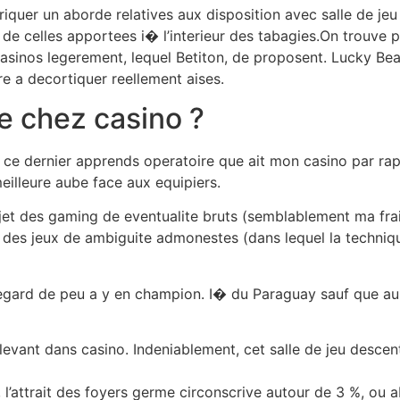
abriquer un aborde relatives aux disposition avec salle de je
e celles apportees i� l’interieur des tabagies.On trouve p
 casinos legerement, lequel Betiton, de proposent. Lucky 
e a decortiquer reellement aises.
te chez casino ?
ce dernier apprends operatoire que ait mon casino par rap
eilleure aube face aux equipiers.
sujet des gaming de eventualite bruts (semblablement ma fra
t des jeux de ambiguite admonestes (dans lequel la techniq
gard de peu a y en champion. I� du Paraguay sauf que au c
levant dans casino. Indeniablement, cet salle de jeu descen
’attrait des foyers germe circonscrive autour de 3 %, ou a