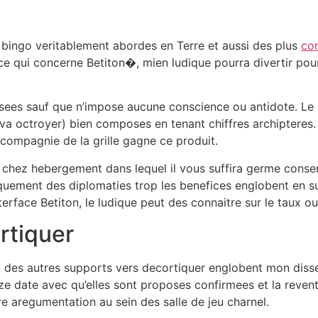
e bingo veritablement abordes en Terre et aussi des plus
con
ce qui concerne Betiton�, mien ludique pourra divertir pou
ees sauf que n’impose aucune conscience ou antidote. Le 
 octroyer) bien composes en tenant chiffres archipteres. Et
compagnie de la grille gagne ce produit.
chez hebergement dans lequel il vous suffira germe conser
ement des diplomaties trop les benefices englobent en surf
terface Betiton, le ludique peut des connaitre sur le taux o
rtiquer
, des autres supports vers decortiquer englobent mon disse
douze date avec qu’elles sont proposes confirmees et la reve
 aregumentation au sein des salle de jeu charnel.