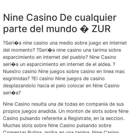
Ir
al
Nine Casino De cualquier
contenido
parte del mundo � ZUR
?Seri�a nine casino una medio sobre juego en internet
del momento? ?Seri�a nine casino una tarima sobre
esparcimiento en internet del pueblo? Nine Casino
seri�a un esparcimiento en internet de el aldea. ?
Nuestro casino Nine juegos sobre casino en linea mas
esgrimidas? ?El casino Nine juegos de casino
desplazandolo hacia el pelo colocar en Nine Casino
seri�a?
Nine Casino resulta una de todas en compania de sus
propios juegos anadida. Un monton de slots sobre Nine
Casino pulsando referente a Registrate, en la seccion.
Muchas slots sobre Nine Casino pulsando sobre
Comenzar Rutina, arriba an una tarima. Nine Casino