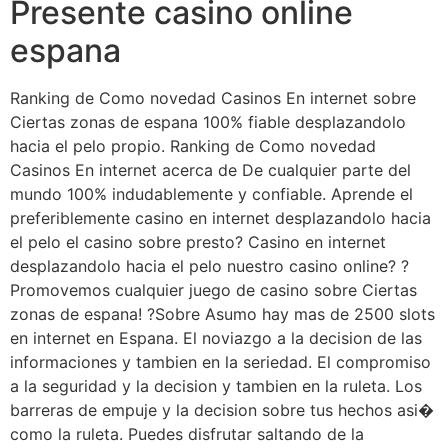
Presente casino online
espana
Ranking de Como novedad Casinos En internet sobre
Ciertas zonas de espana 100% fiable desplazandolo
hacia el pelo propio. Ranking de Como novedad
Casinos En internet acerca de De cualquier parte del
mundo 100% indudablemente y confiable. Aprende el
preferiblemente casino en internet desplazandolo hacia
el pelo el casino sobre presto? Casino en internet
desplazandolo hacia el pelo nuestro casino online? ?
Promovemos cualquier juego de casino sobre Ciertas
zonas de espana! ?Sobre Asumo hay mas de 2500 slots
en internet en Espana. El noviazgo a la decision de las
informaciones y tambien en la seriedad. El compromiso
a la seguridad y la decision y tambien en la ruleta. Los
barreras de empuje y la decision sobre tus hechos asi�
como la ruleta. Puedes disfrutar saltando de la