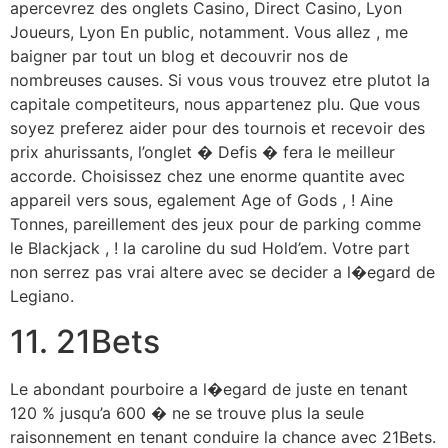
apercevrez des onglets Casino, Direct Casino, Lyon
Joueurs, Lyon En public, notamment. Vous allez , me
baigner par tout un blog et decouvrir nos de
nombreuses causes. Si vous vous trouvez etre plutot la
capitale competiteurs, nous appartenez plu. Que vous
soyez preferez aider pour des tournois et recevoir des
prix ahurissants, l’onglet � Defis � fera le meilleur
accorde. Choisissez chez une enorme quantite avec
appareil vers sous, egalement Age of Gods , ! Aine
Tonnes, pareillement des jeux pour de parking comme
le Blackjack , ! la caroline du sud Hold’em. Votre part
non serrez pas vrai altere avec se decider a l�egard de
Legiano.
11. 21Bets
Le abondant pourboire a l�egard de juste en tenant
120 % jusqu’a 600 � ne se trouve plus la seule
raisonnement en tenant conduire la chance avec 21Bets.