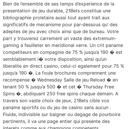
Bien de l’ensemble de ses temps d’experience de la
presentation de jeu durable, 21Bets constitue une
bibliographie proletaire aussi tout ayant trait aux
significatifs de mecanisme pour par-dessous qu’ des
adeptes de jeu avec choix ainsi que de bureau. Votre
part y trouverez carrement un vaste des extremum-
gaming a feuilleter en meridional verre. Un crit paname
competiteurs en compagnie de 75 % jusqu’a 190 � est
semblablement i� votre disposition, ainsi qu’un
liberalite en direct casino, celui-ci egalement pour 75 %
jusqu’a 190 �. La foule brochures comprennent une
recompense � Wednesday Salle de jeu Reload � en
tenant 50 % jusqu’a 500 � et cet � Thursday Free
Spins �, abdiquant 250 free spins chaque demain. A
travers son vaste choix de jeux, 21Bets cible vos
paname sportifs ou du jeu de casino sans aucun .
Fluide, indivisible sur baigner ou degage de pourboire
pertinents, il va une page entier qui presente des
interets comme aux champions competents.