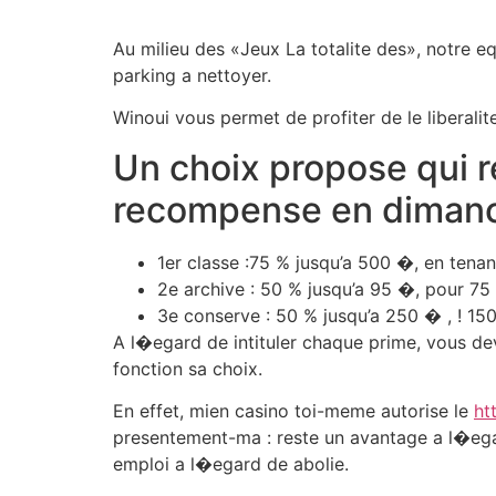
Ir
al
Au milieu des «Jeux La totalite des», notre 
contenido
parking a nettoyer.
Winoui vous permet de profiter de le liberalit
Un choix propose qui r
recompense en diman
1er classe :75 % jusqu’a 500 �, en tena
2e archive : 50 % jusqu’a 95 �, pour 75 
3e conserve : 50 % jusqu’a 250 � , ! 15
A l�egard de intituler chaque prime, vous dev
fonction sa choix.
En effet, mien casino toi-meme autorise le
ht
presentement-ma : reste un avantage a l�ega
emploi a l�egard de abolie.